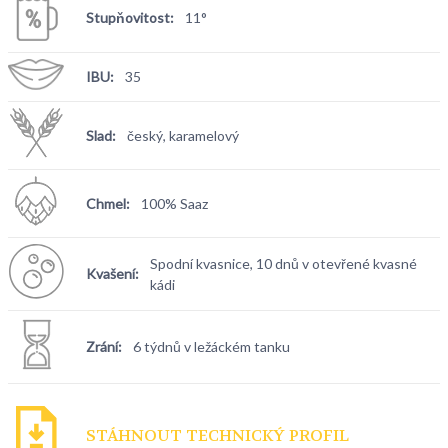
Stupňovitost:
11°
IBU:
35
Slad:
český, karamelový
Chmel:
100% Saaz
Spodní kvasnice, 10 dnů v otevřené kvasné
Kvašení:
kádi
Zrání:
6 týdnů v ležáckém tanku
STÁHNOUT TECHNICKÝ PROFIL