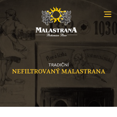
Primary
Malastrana
Menu
–
Menu
Bohemian
Beer
TRADIČNÍ
NEFILTROVANÝ MALASTRANA