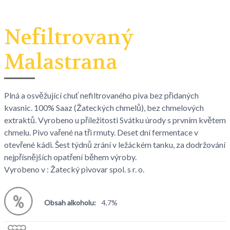
Nefiltrovaný
Malastrana
Plná a osvěžující chuť nefiltrovaného piva bez přidaných
kvasnic. 100% Saaz (Žateckých chmelů), bez chmelových
extraktů. Vyrobeno u příležitosti Svátku úrody s prvním květem
chmelu. Pivo vařené na tři rmuty. Deset dní fermentace v
otevřené kádi. Šest týdnů zrání v ležáckém tanku, za dodržování
nejpřísnějších opatření během výroby.
Vyrobeno v : Žatecký pivovar spol. s r. o.
Obsah alkoholu:
4,7%