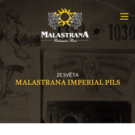
Primary
Malastrana
Menu
–
Menu
Bohemian
Beer
ZE SVĚTA
MALASTRANA IMPERIAL PILS