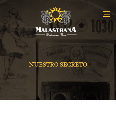
Primary
Malastrana
Menu
–
Menu
Bohemian
Beer
NUESTRO SECRETO