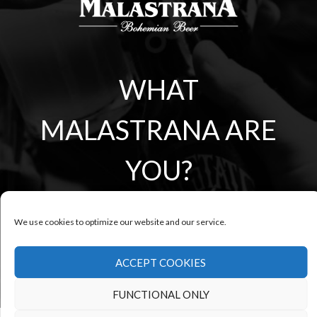
WHAT
MALASTRANA ARE
YOU?
We use cookies to optimize our website and our service.
© 2020 Pivovar Malastrana as – VAT CZ27643344 - All rights
reserved -
Privacy
| Made by
Larin
ACCEPT COOKIES
FUNCTIONAL ONLY