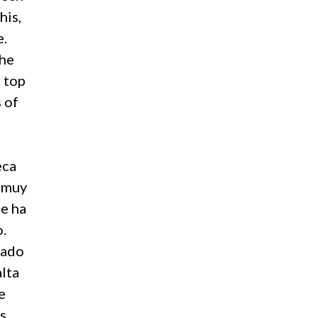
his,
e.
he
e top
 of
eca
a muy
ue ha
.
cado
alta
e
s