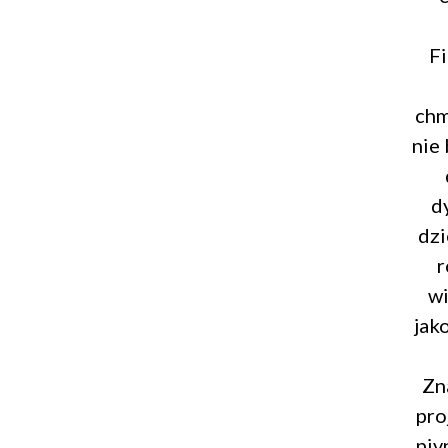
Fi
chm
nie 
d
dzi
r
wi
jak
Zn
pro
piv