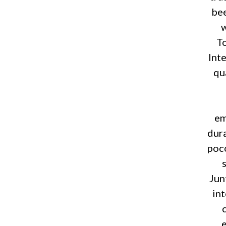
bee
w
T
Inte
qu
em
dura
poco
Jun
int