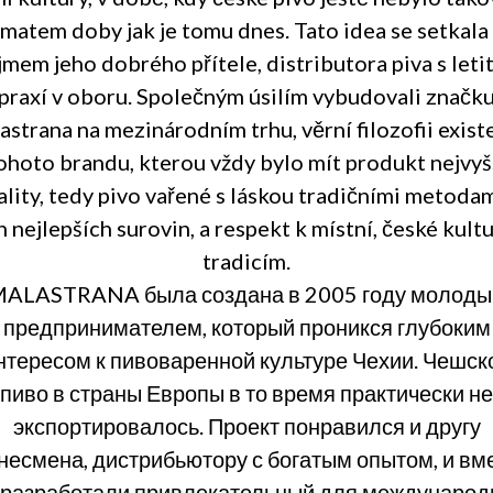
matem doby jak je tomu dnes. Tato idea se setkala
jmem jeho dobrého přítele, distributora piva s leti
praxí v oboru. Společným úsilím vybudovali značk
astrana na mezinárodním trhu, věrní filozofii exist
ohoto brandu, kterou vždy bylo mít produkt nejvyš
ality, tedy pivo vařené s láskou tradičními metodam
h nejlepších surovin, a respekt k místní, české kultu
tradicím.
ALASTRANA была создана в 2005 году молод
предпринимателем, который проникся глубоким
нтересом к пивоваренной культуре Чехии. Чешск
пиво в страны Европы в то время практически не
экспортировалось. Проект понравился и другу
несмена, дистрибьютору с богатым опытом, и вм
 разработали привлекательный для международ