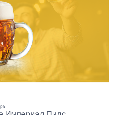
ура
а Империал Пилс