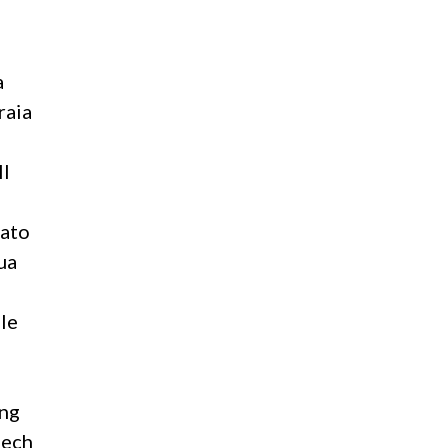
a
raia
Il
cato
ua
le
ing
zech