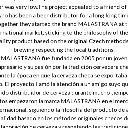
r was very low.The project appealed to a friend of 
ho has been a beer distributor for a long long tim
ogether they started the brand MALASTRANA at t
rnational market, sticking to the philosophy of th
ality product based on the original Czech methods
brewing respecting the local traditions.
MALASTRANA fue fundada en 2005 por un joven
presario y su pasión por la tradición cervecera ch
nte la época en que la cerveza checa se exportab
. El proyecto llamó la atención a un amigo suyo q
sido distribuidor de cerveza durante mucho tiempo
tos empezaron la marca MALASTRANA en el mer
ernacional, siguiendo la filosofía del producto de 
calidad basado en los métodos originales checos d
elaboración de cerveza y respetando las tradicione