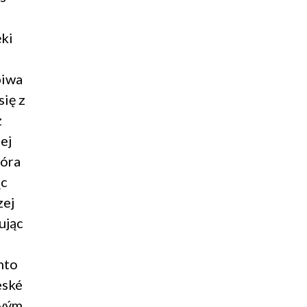
ęki
piwa
się z
z
ej
tóra
ąc
zej
ując
nto
eské
ovým