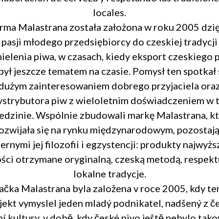
locales.
rma Malastrana została założona w roku 2005 dzi
pasji młodego przedsiębiorcy do czeskiej tradycji
ielenia piwa, w czasach, kiedy eksport czeskiego 
był jeszcze tematem na czasie. Pomysł ten spotkał 
dużym zainteresowaniem dobrego przyjaciela ora
ystrybutora piw z wieloletnim doświadczeniem w t
edzinie. Wspólnie zbudowali markę Malastrana, k
ozwijała się na rynku międzynarodowym, pozostaj
ernymi jej filozofii i egzystencji: produkty najwyżs
ości otrzymane oryginalną, czeską metodą, respekt
lokalne tradycje.
ačka Malastrana byla založena v roce 2005, kdy te
jekt vymyslel jeden mladý podnikatel, nadšený z č
ní kultury, v době, kdy české pivo ještě nebylo tak