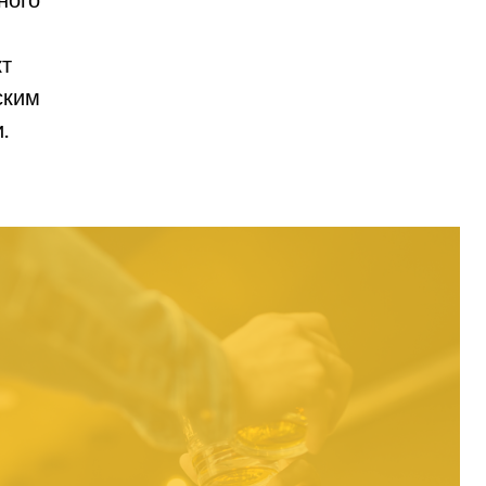
кт
ским
.