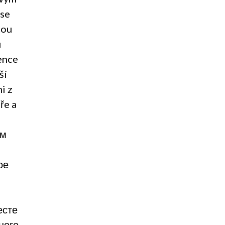
 se
tou
u
ence
ší
i z
ře a
ым
ое
есте
ного