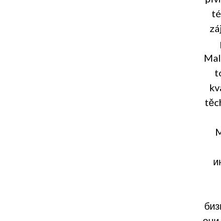
té
zá
Mal
t
kv
těc
M
и
биз
они