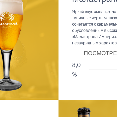
Яркий вкус хмеля, зол
типичные черты чешско
сочетается с карамель
обусловленным высоки
«Маластрана Империал 
незаурядным характер
ПОСМОТРЕ
8,0
%