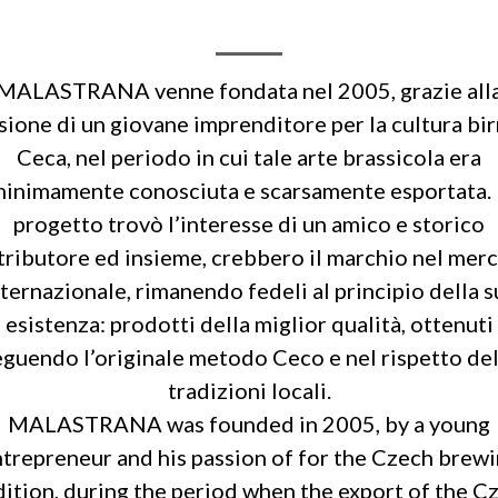
MALASTRANA venne fondata nel 2005, grazie all
sione di un giovane imprenditore per la cultura bir
Ceca, nel periodo in cui tale arte brassicola era
inimamente conosciuta e scarsamente esportata. 
progetto trovò l’interesse di un amico e storico
tributore ed insieme, crebbero il marchio nel mer
nternazionale, rimanendo fedeli al principio della s
esistenza: prodotti della miglior qualità, ottenuti
eguendo l’originale metodo Ceco e nel rispetto del
tradizioni locali.
MALASTRANA was founded in 2005, by a young
trepreneur and his passion of for the Czech brew
dition, during the period when the export of the C