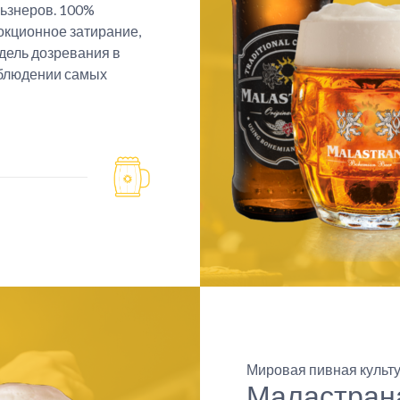
льзнеров. 100%
окционное затирание,
едель дозревания в
соблюдении самых
Мировая пивная культ
Маластран