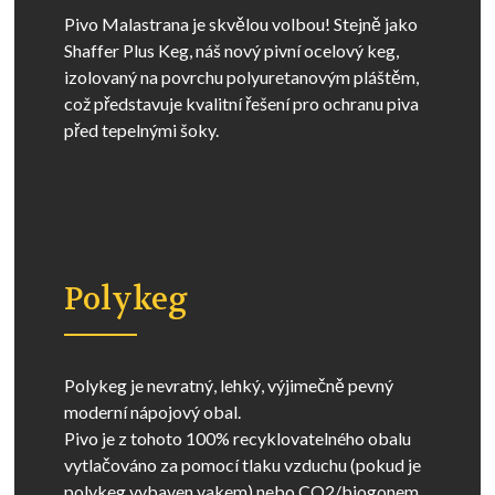
Pivo Malastrana je skvělou volbou! Stejně jako
Shaffer Plus Keg, náš nový pivní ocelový keg,
izolovaný na povrchu polyuretanovým pláštěm,
což představuje kvalitní řešení pro ochranu piva
před tepelnými šoky.
Polykeg
Polykeg je nevratný, lehký, výjimečně pevný
moderní nápojový obal.
Pivo je z tohoto 100% recyklovatelného obalu
vytlačováno za pomocí tlaku vzduchu (pokud je
polykeg vybaven vakem) nebo CO2/biogonem,