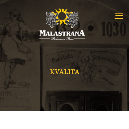
Primary
Malastrana
Menu
–
Menu
Bohemian
Beer
KVALITA